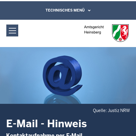
Direkt zum Inhalt
Amtsgericht Heinsberg: E-Mail -
TECHNISCHES MENÜ
Leichte Sprache, Gebärdensprachenvideo
und Kontaktformular
Hinweis
Quelle: Justiz NRW
E-Mail - Hinweis
Kontaktaufnahme per E-Mail