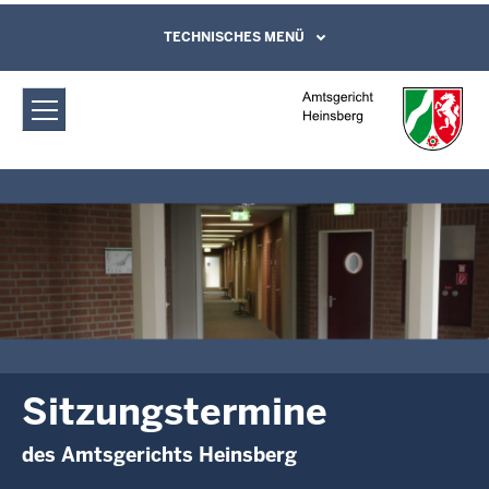
Direkt zum Inhalt
Amtsgericht Heinsberg:
TECHNISCHES MENÜ
Leichte Sprache, Gebärdensprachenvideo
und Kontaktformular
Sitzungstermine
Sitzungstermine
des Amtsgerichts Heinsberg